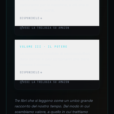
carburante per le macchine, e ciò che ci
resta nell'era dell'IA.
DISPONIBILE
VEDI LA TRILOGIA SU AMAZON
VOLUME III · IL POTERE
La scacchiera invisibile di semiconduttori,
data center e cavi sottomarini che tiene
insieme il sistema.
DISPONIBILE
VEDI LA TRILOGIA SU AMAZON
Tre libri che si leggono come un unico grande
racconto del nostro tempo. Dal modo in cui
scambiamo valore, a quello in cui trattiamo