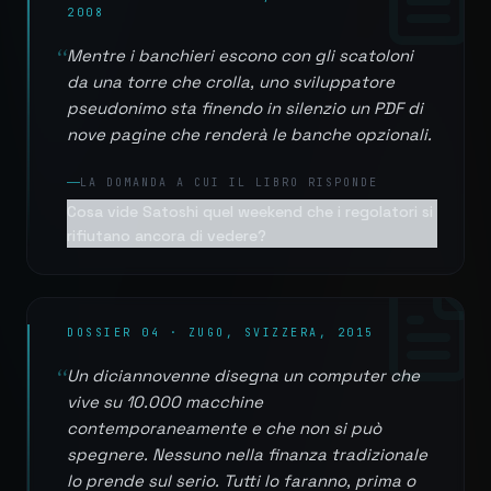
2008
“
Mentre i banchieri escono con gli scatoloni
da una torre che crolla, uno sviluppatore
pseudonimo sta finendo in silenzio un PDF di
nove pagine che renderà le banche opzionali.
LA DOMANDA A CUI IL LIBRO RISPONDE
Cosa vide Satoshi quel weekend che i regolatori si
rifiutano ancora di vedere?
DOSSIER 04 · ZUGO, SVIZZERA, 2015
“
Un diciannovenne disegna un computer che
vive su 10.000 macchine
contemporaneamente e che non si può
spegnere. Nessuno nella finanza tradizionale
lo prende sul serio. Tutti lo faranno, prima o