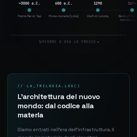
~3000 a.C.
600 a.C.
1290
1694
Pietre Rai di Yap
Prime monete (Lidia)
Orafi di Londra
Bank of Eng
moneta car
SCORRI O USA LE FRECCE
→
// LA_TRILOGIA.LOG()
L'architettura del nuovo
mondo: dal codice alla
materia
Siamo entrati nell'era dell'infrastruttura. Il