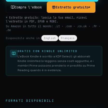
Compra l'eBook
Estratto gratuito*
* Estratto gratuito: lascia la tua email, ricevi
l'estratto in PDF, EPUB e MOBI.
Su Amazon in tutto il mondo: .it · .com · .co.uk · .fr ·
.de
Disponibile anche in:
English
Français
GRATIS CON KINDLE UNLIMITED
L'eBook Kindle è iscritto a KDP Select: gli abbonati
Kindle Unlimited lo leggono senza costi aggiuntivi, e i
membri Prime possono prenderlo in prestito su Prime
Reading quando è in evidenza.
FORMATI DISPONIBILI