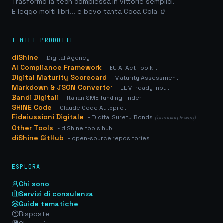
Trasformo la tech complessa in vittorie semplici.
E leggo molti libri... e bevo tanta Coca Cola 🥤
I MIEI PRODOTTI
diShine
- Digital Agency
AI Compliance Framework
- EU AI Act Toolkit
Digital Maturity Scorecard
- Maturity Assessment
Markdown & JSON Converter
- LLM-ready input
Bandi Digitali
- Italian SME funding finder
SHINE Code
- Claude Code Autopilot
Fideiussioni Digitale
- Digital Surety Bonds
(branding & web)
Other Tools
- diShine tools hub
diShine GitHub
- open-source repositories
ESPLORA
Chi sono
Servizi di consulenza
Guide tematiche
Risposte