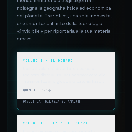
mondo immateriale degli algoritmi
ridisegna la geografia fisica ed economica
del pianeta. Tre volumi, una sola inchiesta,
che smontano il mito della tecnologia
«invisibile» per riportarla alla sua materia
grezza.
VOLUME I · IL DENARO
Come il valore è diventato codice e
registro distribuito, per sopravvivere alla
frammentazione globale e automatizzarsi.
QUESTO LIBRO
VEDI LA TRILOGIA SU AMAZON
VOLUME II · L'INTELLIGENZA
Come il pensiero umano è diventato