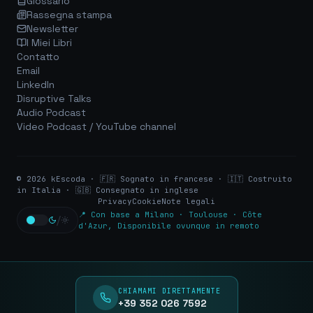
Glossario
Rassegna stampa
Newsletter
I Miei Libri
Contatto
Email
LinkedIn
Disruptive Talks
Audio Podcast
Video Podcast / YouTube channel
©
2026
kEscoda ·
🇫🇷 Sognato in francese · 🇮🇹 Costruito
in Italia · 🇬🇧 Consegnato in inglese
Privacy
Cookie
Note legali
📍 Con base a Milano · Toulouse · Côte
/
d'Azur, Disponibile ovunque in remoto
CHIAMAMI DIRETTAMENTE
+39 352 026 7592