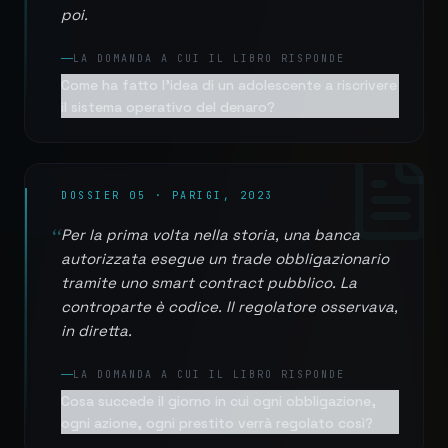
poi.
LA DOMANDA A CUI IL LIBRO RISPONDE
Come ha fatto l'idea di un adolescente a riscrivere
il sistema operativo del denaro?
DOSSIER 05 · PARIGI, 2023
“
Per la prima volta nella storia, una banca
autorizzata esegue un trade obbligazionario
tramite uno smart contract pubblico. La
controparte è codice. Il regolatore osservava,
in diretta.
LA DOMANDA A CUI IL LIBRO RISPONDE
Cosa succede il giorno in cui ogni obbligazione,
ogni azione, ogni prestito verrà regolato così?