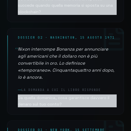
succede quando quella memoria si sposta su una
blockchain?
DOSSIER 02 · WASHINGTON, 15 AGOSTO 1971
“
Nixon interrompe Bonanza per annunciare
agli americani che il dollaro non è più
convertibile in oro. Lo definisce
«temporaneo». Cinquantaquattro anni dopo,
lo è ancora.
LA DOMANDA A CUI IL LIBRO RISPONDE
Da quella domenica, cosa garantisce davvero il
denaro sul tuo conto?
DOSSIER 03 · NEW YORK, 15 SETTEMBRE